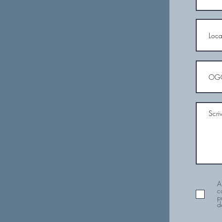
A
c
p
d