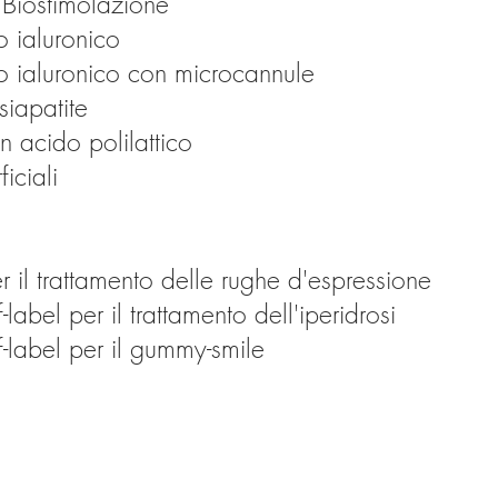
– Biostimolazione
o ialuronico
do ialuronico con microcannule
siapatite
on acido polilattico
iciali
r il trattamento delle rughe d'espressione
-label per il trattamento dell'iperidrosi
f-label per il gummy-smile