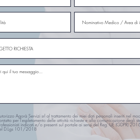
utorizzo Agorà Servizi srl al trattamento dei miei dati personali inseriti nel mo
ontatto per l'espletamento delle attività richieste e alla comunicazione degli ste
rofessionisti indicati e/o presenti sul portale ai sensi del Reg. UE (GDPR) 2
el D.Lgs 101/2018