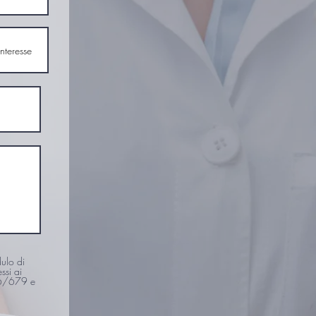
dulo di
ssi ai
016/679 e